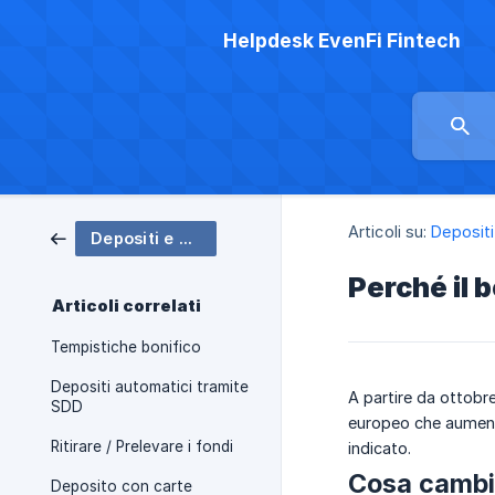
Helpdesk EvenFi Fintech
Articoli su:
Depositi 
Depositi e prelievi
Perché il 
Articoli correlati
Tempistiche bonifico
Depositi automatici tramite
A partire da ottobr
SDD
europeo che aumenta
Ritirare / Prelevare i fondi
indicato.
Cosa cambi
Deposito con carte