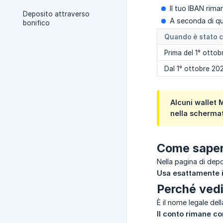
Il tuo IBAN rim
Deposito attraverso
A seconda di qu
bonifico
Quando è stato cr
Prima del 1° otto
Dal 1° ottobre 202
Alcuni wallet 
nella schermata
Come sapere
Nella pagina di dep
Usa esattamente i
Perché ved
È il nome legale de
Il conto rimane 