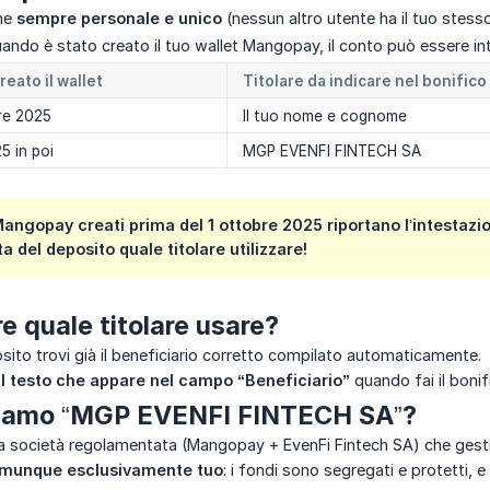
ane
sempre personale e unico
(nessun altro utente ha il tuo stess
ando è stato creato il tuo wallet Mangopay, il conto può essere in
eato il wallet
Titolare da indicare nel bonifico
bre 2025
Il tuo nome e cognome
5 in poi
MGP EVENFI FINTECH SA
Mangopay creati prima del 1 ottobre 2025 riportano l’intesta
 del deposito quale titolare utilizzare!
 quale titolare usare?
osito trovi già il beneficiario corretto compilato automaticamente.
l testo che appare nel campo “Beneficiario”
quando fai il bonif
iamo “MGP EVENFI FINTECH SA”?
lla società regolamentata (Mangopay + EvenFi Fintech SA) che gesti
comunque esclusivamente tuo
: i fondi sono segregati e protetti, e l