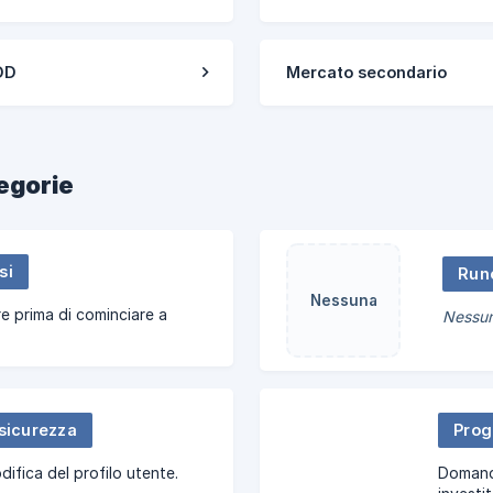
DD
Mercato secondario
tegorie
si
Run
Nessuna
re prima di cominciare a
Nessun
immagine
 sicurezza
Prog
difica del profilo utente.
Domande