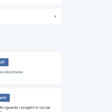
off
a descrizione
etti
 riguardo i progetti in cui hai