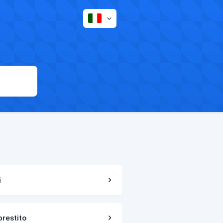
i
prestito