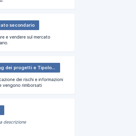
o.
ato secondario
re e vendere sul mercato
rio.
Rating dei progetti e Tipologie di rimborso
icazione dei rischi e informazioni
e vengono rimborsati
nte i prestiti.
o
a descrizione