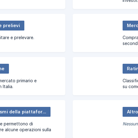
investit
e prelievi
Merc
are e prelevare.
Compra
seconda
ne
ercato primario e
Classif
 Italia.
su com
mensilme
Automatismi della piattaforma e bonus
Altr
he permettono di
Nessun
e alcune operazioni sulla
e promozioni correnti.