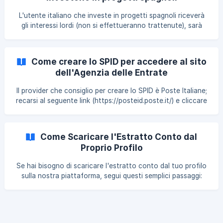
presentata ogni anno fa riferimento all’anno fiscale
precedente. Di conseguenza, i redditi ricevuti nel corso
L'utente italiano che investe in progetti spagnoli riceverà
dell’anno fiscale 2023 andranno dichiarati nel 2024. || Il
gli interessi lordi (non si effettueranno trattenute), sarà
dunque cura dell'utente effettuare la dichiarazione dei
redditi. Nello specifico le tasse che si dovranno pagare
corrispondono al 26% sulle plusvalenze ottenute
Come creare lo SPID per accedere al sito
(indipendentemente dallo scaglione IRPEF). Gli interessi
dell'Agenzia delle Entrate
attivi di fonte estera sono considerati redditi di capitale, ex
art. 18 comma 1 del TUIR. Secondo questa disposizione i
Il provider che consiglio per creare lo SPID è Poste Italiane;
redditi di capitale corrisposti da so
recarsi al seguente link (https://posteid.poste.it/) e cliccare
su "registrati". Verranno mostrati vari metodi di
identificazione. I seguenti metodi vanno bene per la
maggior parte delle persone: Riconoscimento di persona:
Come Scaricare l'Estratto Conto dal
utilizzare questo metodo qualora si abbia un cellulare che
Proprio Profilo
fa delle foto di bassa qualità; vi faranno prenotare un
appuntamento presso un ufficio postale di Poste Italiane
Se hai bisogno di scaricare l'estratto conto dal tuo profilo
dove verrete identificati. Docum
sulla nostra piattaforma, segui questi semplici passaggi:
Accedi al tuo account Fai log-in nella tua area personale
inserendo le tue credenziali. Vai al menu dell'utente Una
volta effettuato l'accesso, clicca in alto a destra dove
appare il tuo nome utente. Accedi alle Impostazioni Dal