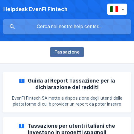
Helpdesk EvenFi Fintech
Tassazione
Guida al Report Tassazione per la
dichiarazione dei redditi
EvenFi Fintech SA mette a disposizione degli utenti delle
piattaforme di cui è provider un report da poter inserire
autonomamente nel proprio 730 sul sito dell’agenzia delle
entrate (https://www.agenziaentrate.gov.it/) oppure da
poter consegnare al proprio CAF/commercialista. È
Tassazione per utenti italiani che
opportuno ricordare che la dichiarazione che viene
investono in progetti spagnoli