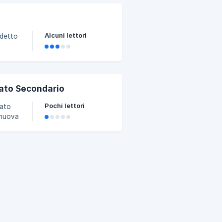
tivi
Alcuni lettori
 detto
tito
ento,
, alla
cato Secondario
. Lo
Pochi lettori
cato
 nuova
vista
rima
ione