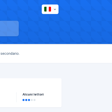
 secondario.
Alcuni lettori
saldo
i