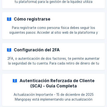
tu plataforma) para la gestión de la liquidez utiliza
Términos y condiciones y aceptar la Política de Privacidad".
MangoPay, el Instituto Francés de Dinero Electrónico. Por
Por
eso, el IBAN comienza por FR.
Cómo registrarse
Para registrarte como persona física debes seguir los
siguientes pasos: Acceder al sitio web de la plataforma y
hacer clic en “Regístrate” Ingresar “Nombres”, “Apellidos”,
“Email”, “Contraseña”, “Repite contraseña” y aceptar
“Términos y Condiciones” Seguir las instrucciones enviadas
Configuración del 2FA
a la mail ingresada en la fase de registro Inicie la sesión con
los datos introducidos durante el registro Proceda a la
2FA, o autenticación de dos factores, te permite aumentar
"verificación del perfil" (ver sección en el Helpdesk)
la seguridad de tu cuenta. Para cada retiro de dinero de tu
saldo a tu cuenta bancaria, se te pedirá un código
desechable, llamado OTP, generado por una aplicación en
tu smartphone, como Google Authenticator o Authy. El
Autenticación Reforzada de Cliente
código OTP sólo será necesario para las transacciones en
(SCA) - Guía Completa
la plataforma, por lo que es esencial que nunca lo reveles a
nadie por ningún motivo. El personal nunca le pedirá este
Actualización Importante - 15 de diciembre de 2025
código; si alguien se lo pide en nuestro nomb
Mangopay está implementando una actualización
obligatoria del flujo de Autenticación Fuerte del Cliente