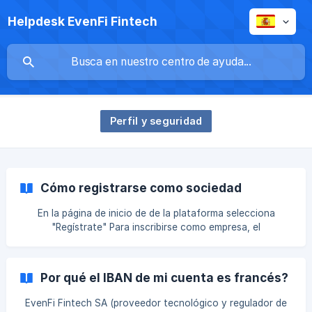
Helpdesk EvenFi Fintech
Perfil y seguridad
Cómo registrarse como sociedad
En la página de inicio de de la plataforma selecciona
"Regístrate" Para inscribirse como empresa, el
representante legal de la misma debe registrarse siguiendo
los siguientes pasos: Completar con los datos del
representante legal de la empresa: "nombre", "apellido",
Por qué el IBAN de mi cuenta es francés?
"dirección de correo electrónico", "contraseña" y
"confirmar contraseña"; además debes marcar la casilla
EvenFi Fintech SA (proveedor tecnológico y regulador de
inferior donde "declaras ser mayor de edad, aceptar los